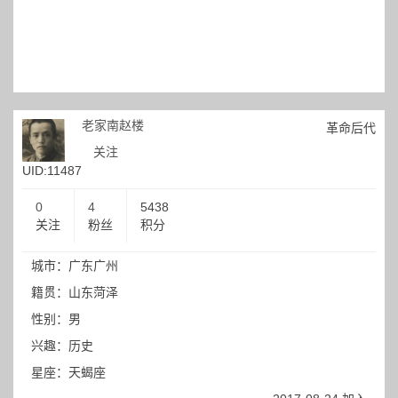
老家南赵楼
革命后代
关注
UID:11487
0
4
5438
关注
粉丝
积分
城市：广东广州
籍贯：山东菏泽
性别：男
兴趣：历史
星座：天蝎座