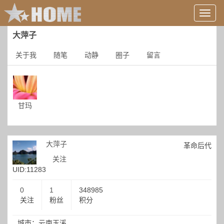
用
户
信
大萍子
息/
登
关于我
随笔
动静
圈子
留言
录
等
甘玛
大萍子
革命后代
关注
UID:11283
0
1
348985
关注
粉丝
积分
城市：云南玉溪