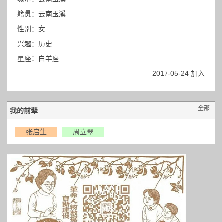
籍贯：云南玉溪
性别：女
兴趣：历史
星座：白羊座
2017-05-24 加入
全部
我的前辈
张启生
周立翠