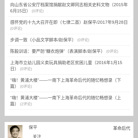
向山东省公安厅档案馆捐献赵文卿同志相关史料文物（2015年
6月15日）
(0评论)
感怀党的十九大召开在即（七律二首）赵保平/2017年9月28日
(0评论)
步调一致（小品文学脚本/赵保平）
(0评论)
陈毅训话：要严防“糖衣炮弹”（表演脚本/赵保平）
(0评论)
上海市立幼儿园义卖玩具捐助老区贫困儿童（2016年1月15
日）
(0评论)
“嗨！黄浦大楼”——一南下上海革命后代的随忆畅想录（下
篇）
(0评论)
“嗨！黄浦大楼”——一南下上海革命后代的随忆畅想录（上
篇）
(2评论)
保平
革命后代
关注