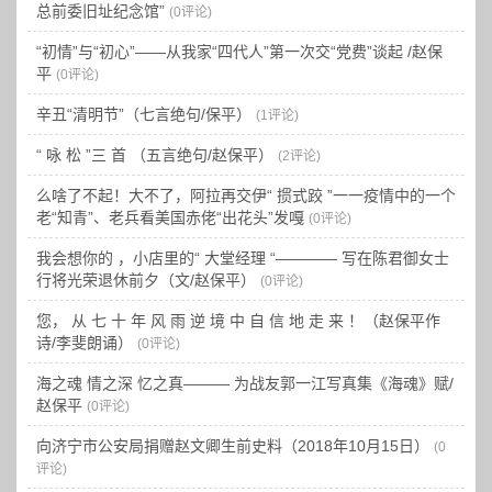
总前委旧址纪念馆”
(0评论)
“初情”与“初心”——从我家“四代人”第一次交“党费”谈起 /赵保
平
(0评论)
辛丑“清明节”（七言绝句/保平）
(1评论)
“ 咏 松 ”三 首 （五言绝句/赵保平）
(2评论)
么啥了不起！大不了，阿拉再交伊“ 掼式跤 ”一一疫情中的一个
老“知青”、老兵看美国赤佬“出花头”发嘎
(0评论)
我会想你的 ，小店里的“ 大堂经理 “———— 写在陈君御女士
行将光荣退休前夕（文/赵保平）
(0评论)
您， 从 七 十 年 风 雨 逆 境 中 自 信 地 走 来 ！（赵保平作
诗/李斐朗诵）
(0评论)
海之魂 情之深 忆之真——— 为战友郭一江写真集《海魂》赋/
赵保平
(0评论)
向济宁市公安局捐赠赵文卿生前史料（2018年10月15日）
(0
评论)