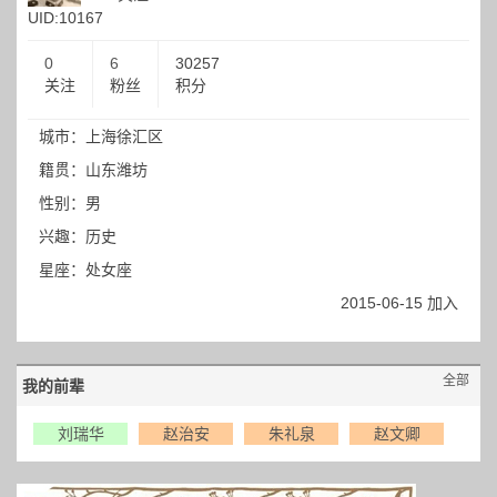
UID:10167
0
6
30257
关注
粉丝
积分
城市：上海徐汇区
籍贯：山东潍坊
性别：男
兴趣：历史
星座：处女座
2015-06-15 加入
全部
我的前辈
刘瑞华
赵治安
朱礼泉
赵文卿