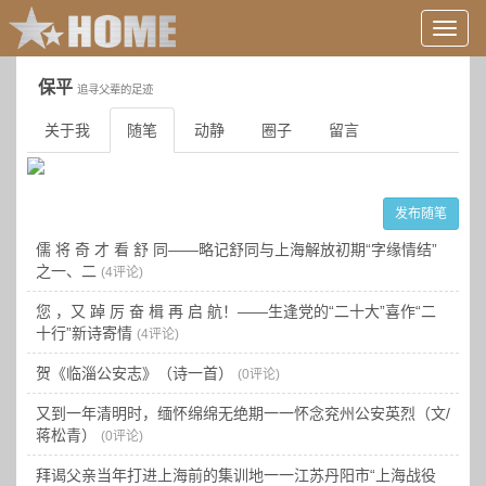
用
户
信
保平
追寻父辈的足迹
息/
登
关于我
随笔
动静
圈子
留言
录
等
发布随笔
儒 将 奇 才 看 舒 同——略记舒同与上海解放初期“字缘情结”
之一、二
(4评论)
您 ，又 踔 厉 奋 楫 再 启 航！——生逢党的“二十大”喜作“二
十行”新诗寄情
(4评论)
贺《临淄公安志》（诗一首）
(0评论)
又到一年清明时，缅怀绵绵无绝期一一怀念兖州公安英烈（文/
蒋松青）
(0评论)
拜谒父亲当年打进上海前的集训地一一江苏丹阳市“上海战役