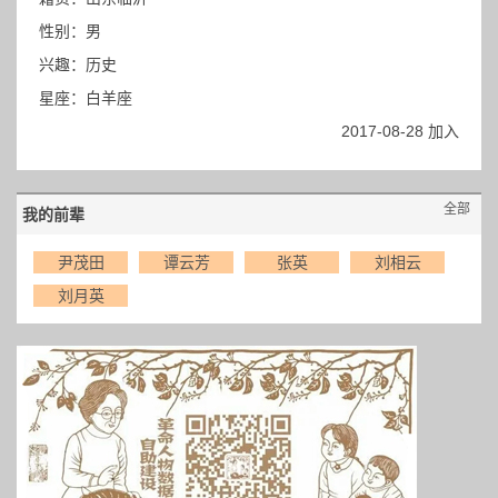
性别：男
兴趣：历史
星座：白羊座
2017-08-28 加入
全部
我的前辈
尹茂田
谭云芳
张英
刘相云
刘月英