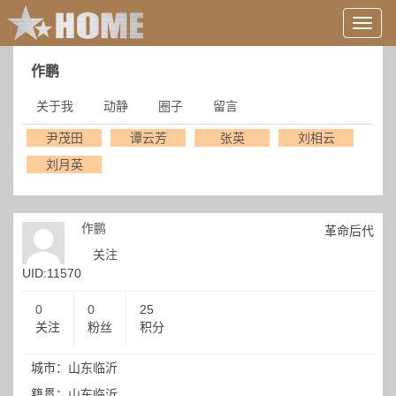
用
户
信
作鹏
息/
登
关于我
动静
圈子
留言
录
等
尹茂田
谭云芳
张英
刘相云
刘月英
作鹏
革命后代
关注
UID:11570
0
0
25
关注
粉丝
积分
城市：山东临沂
籍贯：山东临沂