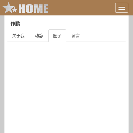
用
户
信
作鹏
息/
登
关于我
动静
圈子
留言
录
等