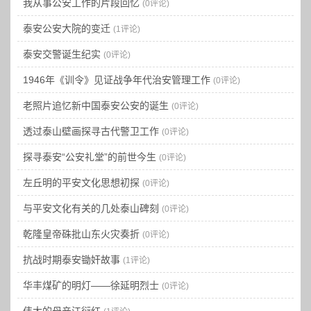
我从事公安工作的片段回忆
(0评论)
泰安公安大院的变迁
(1评论)
泰安交警诞生纪实
(0评论)
1946年《训令》见证战争年代治安管理工作
(0评论)
老照片追忆新中国泰安公安的诞生
(0评论)
透过泰山壁画探寻古代警卫工作
(0评论)
探寻泰安“公安礼堂”的前世今生
(0评论)
左丘明的平安文化思想初探
(0评论)
与平安文化有关的几处泰山碑刻
(0评论)
乾隆皇帝硃批山东火灾奏折
(0评论)
抗战时期泰安锄奸故事
(1评论)
华丰煤矿的明灯——徐延明烈士
(0评论)