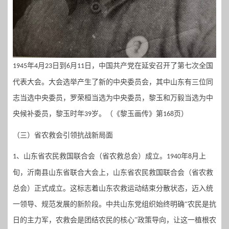
年
月
日到
月
日，中国共产党在延安召开了第七次全国
1945
4
23
6
11
代表大会。大会选举产生了新的中央委员会，其中山东有三位同
志当选中央委员，罗荣桓当选为中央委员，黎玉和万毅当选为中
央候补委员，黎玉时年
岁。（《黎玉画传》第
页）
39
168
（三）
省农救会引领抗战新局
面
、
山东省农民救国联合会（省农救总会）成立
。
年
月上
1
1940
8
旬，沂南县山东省联合大会上，山东省农民救国联合会（省农救
总会）正式成立。这标志着山东农救运动结束分散状态，迈入统
一领导、规范发展的新阶段。中共山东党组织始终明确“农民是抗
日的主力军，农救会是团结农民的核心”政策导向，让这一植根农