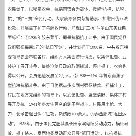
农民骨干，以秘密农会、抗捐同盟会为载体，掀起“抗捐、抗税、
抗丁”的“三抗”全民行动。大家废除各类苛捐勒索、拒缴日伪非法
税款、开展藏丁护丁与解救行动，涌现出“三抗”斗争山东实践典
型标杆：①
年胶东莱阳、即墨抗捐抗丁斗争。由于国民党县
1938
政府强征每亩
元的“抗日军饷”，并计划抓丁
名，中共胶东特
5
1000
委领导农会串联各村，组织万人集会游行请愿，以集体拒缴、武
装护丁展开斗争，最终迫使县政府取消摊派、停止抓丁，农会也
得以公开，会员迅速发展至
万人。②
一
年鲁东南渊子
2
1938
1941
崖抗粮抗捐斗争。由于日伪据点多次到村强征粮款、抓捕壮丁，
村民在地方党组织的领导下，以武装拒缴、坚壁清野、集体护村
展开反抗。
年冬发生著名的渊子崖战斗，村民用土枪、大
1941
刀、长矛击退日伪军进攻，毙伤敌
余人。③泰西肥城“驱田运
100
动”。
年，由于国民党肥城县长田家滨勾结反动势力，横征暴
1938
敛、抓丁杀人，泰西地委发动群众开展“驱田运动”，以抗捐抗