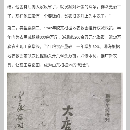
结，他警觉后向大家反省了，就发起对坏蛋的斗争，群众更治
**
了，现在他庄没有一个要饭的，贫农很多升上为中农了。
”
第二，典型案例二：
年胶东根据地农救会推行双减政策，半
1942
年内为农民减租粮
余万斤，减息款
余万元北海币，近
万
800
200
10
雇农实现工资增长，当年粮食产量较上一年增加
。渤海根据
30%
地农救会带领农民握锄头开荒
余万亩，兴修水利、推广新农
50
具，让荒田变良田，成为山东根据地的“粮仓”。