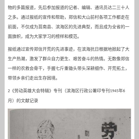
物的多篇报道，先后参加报道的记者、编辑、通讯员达二三十人
之多。通过报纸的宣传和帮助，郑信和大山前村各项工作都走在
前面，不仅成为莒南县、滨海区的先进典型，而且成为全省的一
面旗帜，成为大家学习的榜样和模范。
报纸通过宣传郑信开荒的先进事迹，在滨海抗日根据地掀起了大
生产热潮，激发了群众自力更生、艰苦奋斗的热情。无数像郑信
一样的农救会骨干，手握七斤重锄头带头深耕细作、开荒拓土，
带领乡亲们走出生存困境。
《劳动英雄大会特辑》专刊（滨海区行政公署印专刊
年
2
1945
6
月）
的
文献记录