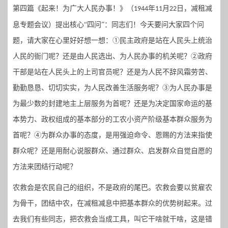
第四篇《起来！为广大人民办事！》（
年
月
日，减租减
1944
11
22
息专题会议）提出核心“四问”：同志们！今天要问大家四个问
题，请大家在心里好好想一想：①民主政府是站在人民头上统治
人民的衙门呢？还是由人民选出、为人民办事的机关呢？②政府
干部是站在人民头上的上司官员呢？还是为人民不辞风霜劳苦、
勤勤恳恳、切切实实，为人民改善生活服务呢？③为人民办事是
为最少数的封建地主上层服务为首呢？还是为决定国家命运的基
本势力、政权组成的基本部分的工农小资产阶级基本群众服务为
首呢？
④
为群众办事的态度，是用强迫命令、恩赐的方法来指使
群众呢？还是用耐心说服群众、通过群众、启发群众自觉自愿的
方法来团结行动呢？
农救会是农民自己的组织，不是政府的尾巴。农救会要以贫雇农
为骨干，团结中农，在减租减息中把基本群众的优势树起来。过
去我们有些同志，把农救会当成工具，叫它干啥就干啥，这是错