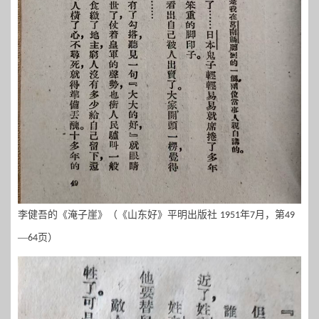
李健吾的《淹子崖》（《山东好》平明出版社
年
月，第
1951
7
49
—
页）
64