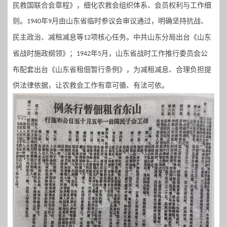
民救国联合会章程》，细化农救会组织体系、会员权利与工作细
则。
年
月由山东省临时参议会审议通过，明确坚持抗战、
1940
9
民主政治、减租减息等
项核心任务。中共山东分局出台《山东
12
省战时施政纲领》；
年
月，山东省战时工作推行委员会公
1942
5
布配套出台《山东省租佃暂行条例》，为减租减息、合理负担提
供法律依据，让农救会工作有章可循、有法可依。