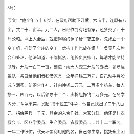
月）
6
原文
：
“
他今年五十五岁，在政府帮助下开荒十六亩半，连原有八
亩，共二十四亩半。九口人，已经作到有吃有穿，还多交了四十
斤公粮。坪上大会后，就把得奖的骡子给了变工组。先成立一个
变工组，推动了全庄的变工。优抗工作也放在组内。负责几次垮
台和处理，他深知道，干部抓紧，组长负责账目，算清才能坚持
领导。开荒一百二十亩，创造下雨天大变工开荒的办法，领导运
盐队，亲自给他们借钱借家具，全年挣钱三万元，自己动手募股
成立消费、纺织合作社，社内挣钱二万元，二百多个纺车，每人
挣三、四百元，以后领导十二个，卖棉组挣钱二万多元。在冬学
内分了斗争果实，发起
“找干拉工”斗争，他自己找出了二千八百
元，捐给民兵一千元，其余的入合作社，大家分红。他还是村农
救会长、区冬学委员、生产委员、农救委员……共十二个职务。
一年工作很忙，秋天坏蛋利用他的名，自己做生意，挑拨全庄团