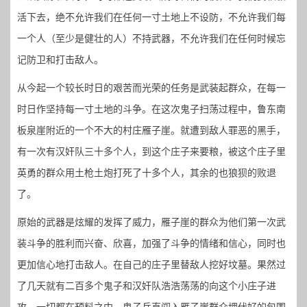
活下去，绝不允许我们在任何一寸土地上不设防，不允许我们每
一个人（至少是健壮的人）不持武器，不允许我们在任何时候忘
记防卫和打击敌人。
从今起一个较长时日的艰苦而光荣的任务是武装起群众，在每一
时日作坚持每一寸土地的斗争。在这次鬼子扫荡过程中，鲁东南
板泉崖附近的一个不大的村庄雁子崖。就遭到敌人罪恶的黑手，
有一次有汉奸队三十多个人，到这个庄子来要粮，被这个庄子里
英勇的群众用土枪土炮打死了十多个人，其余的也狼狈的败退
了。
原始的武器是炫耀的发挥了威力，雁子崖的群众为他们第一次武
装斗争的胜利而兴奋、欣喜，加强了斗争的情绪和信心，同时也
更加信心地打击敌人。在自己的庄子里替敌人挖好坟墓。果然过
了几天就有二百多个鬼子和汉奸队浩浩荡荡的向这个小庄子进