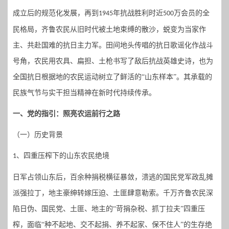
成立后的规范化发展，再到
年抗战胜利时近
万会员的全
1945
500
民格局，齐鲁农民从旧时代被土地束缚的散沙，蜕变为当家作
主、共赴国难的抗日主力军。田间地头传唱的抗日歌谣化作战斗
号角，农民用农具、扁担、土枪书写了敌后抗战英雄史诗，也为
全国抗日根据地的农民运动树立了鲜活的“山东样本”。其承载的
民族气节与实干担当精神在新时代持续传承。
一、党的指引：照亮农运前行之路
（一）历史背景
、
四重压榨下的山东农民绝境
1
日军占领山东后，百余种捐税横征暴敛，溃逃的国民党军政乱摊
派强拉丁，地主豪绅转嫁压迫、土匪肆意勒索。千万齐鲁农民深
陷日伪、国民党、土匪、地主的
“苛捐杂税、抓丁拉夫”四重压
榨，面临“种不起地、交不起捐、养不起家、保不住人”的生存绝