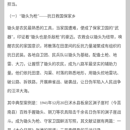
担当。
（一）
“
锄头为枪
”——
抗日救国保家乡
锄头是农民最熟悉的工具，当家国遭难，便成了保家卫国的
“武
器”，印证着“锄头也是杀敌枪”的豪迈。农救会以锄头为纽带，唤
醒农民的家国意识，将散落在田垄间的反抗力量凝聚成有组织的
抗日武装。各地自卫团、民兵队以锄头为基础，配备土枪、地
雷、大刀，让握惯了锄头的农民，成为八路军最坚实的辅助力
量。他们依托田垄、沟渠、村落的熟悉地形，用锄头挖地雷坑、
破公路、拆铁路，开展麻雀战、破袭战，让日伪军陷入人民战争
的汪洋大海。
其中典型案例是：
年
月
日沭水县板泉区
渊子崖村
（
今莒
1941
12
20
南县
）
百姓手握锄头、
铡刀等农具
阻击千余名日伪军
的
渊子崖战
斗。成为
锄头为枪、守家卫国鲜活写照
，
其文献证据有两篇：一