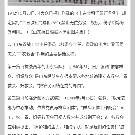
1942年5月28日,《大众日报》刊载的《山东省租佃暂行条例》,规
定实行“二五减租”(减
租25%),禁止无偿劳役、奴役、份子粮等额
外剥削。（《山东抗日根据地历史图片集》）
、山东省战工会主任委员（战委会主任、省政府主席）黎玉同
2
志关于“农救会”作用的主要讲话文稿。
第一篇《抗战两年的山东纵队》（
年
月
日）强调“依靠群
1940
5
1
众、组织群众”是山东纵队生存根本要求各地普遍建立农救会、青
救会、妇救会，“把农民团结在党的周围”。
第二篇
《
加强沂蒙地方武装
》（
年
月
日
）强调：
“以党支
1943
2
15
部为中心推动，依靠党员与群众团体”。“群众团体工作配合：
、
A
工、农、青、妇等救国会可视人数合并或分别开会；
、各救会
B
应明确提出：‘拥护咱的主力，咱的军队，就是我们的任务！’鼓