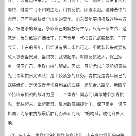
壮丁，大批运往东北、华北，去当苦工，去当炮灰，去受非人的
虐待，过着牛马不如的生活。稍有反抗，即遭杀戮。这种悲惨的
命运，已严重威胁着全山东的青年。山东青年要想摆脱这种被奴
役、被屠杀的命运，争取自己的解放与生存，只有一条生路，这
就是：反对敌寇抓捕壮丁，只有青年一代把自己武装起来！”“在
今天，山东的青年，已经没有第二条路可走。不武装起来就要被
敌人抓去当奴隶、当炮灰；武装起来，就能反抗敌人，保卫家
乡，保卫自己，争取自由与解放。因此，目前尤以广泛组织青抗
先（青年抗日先锋队）是比较紧急的任务。青抗先是青年自己的
武装组织，是保卫青年切身利益的武装，是配合八路军、新四军
坚持山东抗战的战斗力量……全体青年同志们
勇敢地参加青抗
!
先，武装起来，拿起武器，反对敌寇捕捉壮丁，保卫家乡，保卫
祖国，为争取抗战最后胜利而奋斗到底！”的呐喊，响彻齐鲁大
地。
（
）在山东上级党组织的领导和推动下，山东各地党组织串联
2