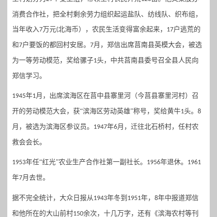
消费合作社，把全村剩余劳力组织起运盐队、纺线队、织布组，
当年收入
万元
北海币），农民生活变得富余起来，
户逃荒的
7
(
17
和
户要饭的都回村安居。
月，郑信出席莒南县英模大会，被选
7
7
为一等劳动模范，奖给骡子
头，中共莒南县委号召全县人民向
1
郑信学习。
年
月，出席滨海区在莒中县寨里河（今莒县寨里河村）召
1945
1
开的劳动模范大会，获“滨海区劳动英雄”称号，奖给黄牛
头。
1
8
月，被选为滨海区参议员。
年
月，迁往北石桥村，任村农
1947
6
救会会长。
年任“红光”农业生产合作社第一副社长。
年退休。
1953
1956
1961
年
月去世。
7
据不完全统计，大众日报从
年冬到
年，
年中报道郑信
1943
1951
8
和他所在的大山前村
余次，十几万字，还有《滨海农村等刊
150