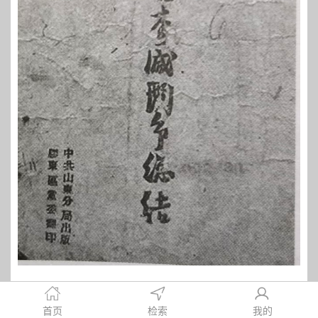
首页
检索
我的
年春
，
山东分局和滨海区党委在莒南大店开展了检查减租减
1944