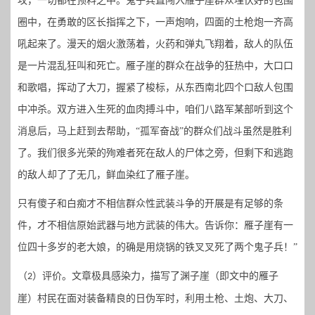
攻，一切都在预料之中。鬼子兵直闯入雁子崖群众埋伏好的包围
圈中，在勇敢的区长指挥之下，一声炮响，四面的土枪炮一齐高
吼起来了。漫天的烟火激荡着，火药和弹丸飞翔着，敌人的队伍
是一片混乱
狂叫和死亡。雁子崖的群众在战争的狂热中，大口口
和歌唱，挥动了大刀，握紧了梭标，从东西南北四个口敌人包围
中冲杀。双方进入生死的血肉搏斗中，咱们八路军某部听到这个
消息后，马上赶到去帮助，
“孤军奋战”的群众们战斗虽然是胜利
了。我们很多光荣的殉难者死在敌人的尸体之旁，但剩下和逃跑
的敌人却了了无几，鲜血染红了雁子崖。
只有傻子和白痴才不相信群众性武装斗争的开展是有足够的条
件，才不相信原始武器与地方武装的伟大。告诉你：雁子崖有一
位四十多岁的老大娘，的确是用烧锅的铁叉叉死了两个鬼子兵！
”
（
）评价。
文章极具感染力
，
描写了渊子崖
（
即文中的雁子
2
崖
）
村民在面对装备精良的日伪军时
，
利用土枪、土炮、大刀、