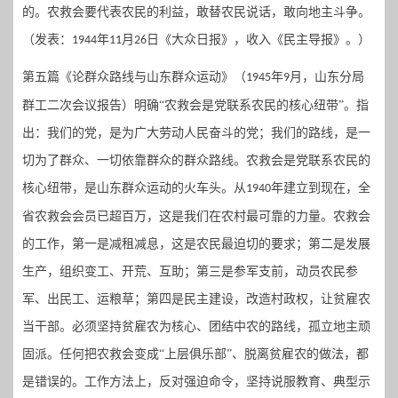
的。农救会要代表农民的利益，敢替农民说话，敢向地主斗争。
（发表：
年
月
日《大众日报》，收入《民主导报》。）
1944
11
26
第五篇《论群众路线与山东群众运动》（
年
月，山东分局
1945
9
群工二次会议报告）明确“农救会是党联系农民的核心纽带”。指
出：我们的党，是为广大劳动人民奋斗的党；我们的路线，是一
切为了群众、一切依靠群众的群众路线。农救会是党联系农民的
核心纽带，是山东群众运动的火车头。从
年建立到现在，全
1940
省农救会会员已超百万，这是我们在农村最可靠的力量。农救会
的工作，第一是减租减息，这是农民最迫切的要求；第二是发展
生产，组织变工、开荒、互助；第三是参军支前，动员农民参
军、出民工、运粮草；第四是民主建设，改造村政权，让贫雇农
当干部。必须坚持贫雇农为核心、团结中农的路线，孤立地主顽
固派。任何把农救会变成“上层俱乐部”、脱离贫雇农的做法，都
是错误的。工作方法上，反对强迫命令，坚持说服教育、典型示