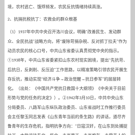
境，农村逃亡、饿殍频发，农民反抗情绪持续高涨。
、
抗捐抗税抗丁：农救会的群众根基
2
（
）
年
中共中央召开
洛川会议
，
明确
“改善民生、发动群
1
1937
众、全民抗战”战略方向，将“废除苛捐杂税、反对抓丁拉夫”作为
动员农民的核心口号
，中共山东省委认真贯彻党中央的指示。
①
年，中共山东省委紧扣山东农村现实困境，提出“先抗苛、
1938
后抗日，反剥削、反压迫”工作思路，以精准策略引领农民开展生
存反抗，推动实现“经济斗争→政治觉醒→抗日参军”的层层转
化。（出处：《中国共产党抗日救国十大纲领》《中央关于目前
形势与党的任务的决定》）。②
年
月
日，中共中央山东
1942
3
10
分局委员、八路军山东纵队政治委员、山东省战时工作推行委员
会主任黎玉同志发表《山东青年当前的条生路》的讲话，道尽齐
鲁青年的生存危机，指明抗争方向：“日寇汉奸，在山东到处捕捉