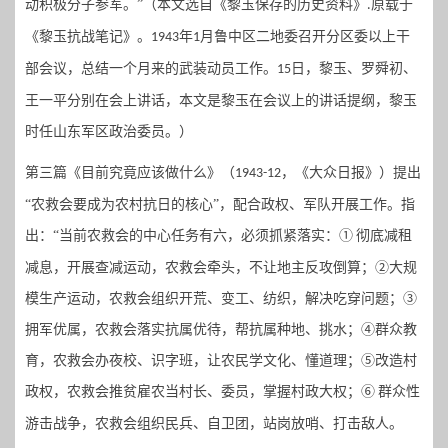
动积极分子参军。”（本文选自《黎玉保存的历史资料》
原载于
.
《黎玉抗战笔记》。
年
月鲁中区二地委召开分区委以上干
1943
1
部会议，总结一个月来的武装动员工作。
日，黎玉、罗舜初、
15
王一平分别在会上讲话，本文是黎玉在会议上的讲话提纲，黎玉
时任山东军区政治委员。）
第三篇《目前究竟应该做什么》（
，《大众日报》）提出
1943-12
“农救会要成为农村抗日的核心”，配合政权、军队开展工作。指
出：“当前农救会的中心任务有六，必须抓紧落实：①
彻底减租
减息，开展查减运动，农救会牵头，不让地主反攻倒算；②大规
模生产运动，农救会组织开荒、变工、纺织，解决吃穿问题；③
拥军优属，农救会落实抗属优待，帮抗属种地、挑水；
④
群众教
育，农救会办夜校、识字班，让农民学文化、懂道理；
⑤
改造村
政权，农救会推贫雇农当村长、委员，掌握村政大权；
⑥
群众性
游击战争，农救会组织民兵、自卫团，站岗放哨、打击敌人。