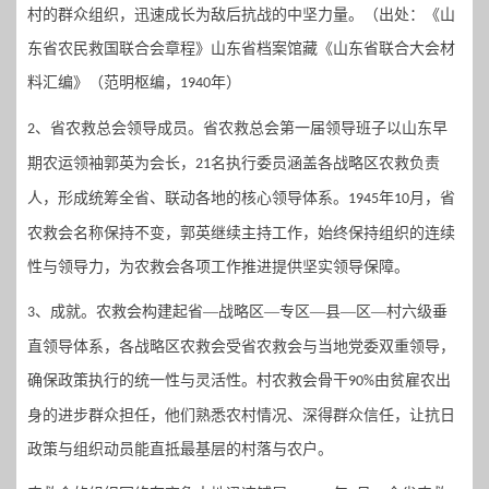
村的群众组织，迅速成长为敌后抗战的中坚力量。（出处：《山
东省农民救国联合会章程》山东省档案馆藏《山东省联合大会材
料汇编》（范明枢编，
年）
1940
、
省农救总会
领导成员。
省农救总会第一届领导班子以山东早
2
期农运领袖郭英为会长，
名执行委员涵盖各战略区农救负责
21
人，形成统筹全省、联动各地的核心领导体系。
年
月，省
1945
10
农救会名称保持不变，郭英继续主持工作，始终保持组织的连续
性与领导力，为农救会各项工作推进提供坚实领导保障。
、成就。
农救会构建起省
—战略区—专区—县—区—村六级垂
3
直领导体系，各战略区农救会受省农救会与当地党委双重领导，
确保政策执行的统一性与灵活性。村农救会骨干
由贫雇农出
90%
身的进步群众担任，
他们
熟悉农村情况、深得群众信任，让抗日
政策与组织动员能直抵最基层的村落与农户。