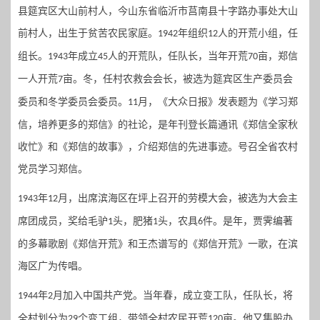
县筵宾区大山前村人，今山东省临沂市莒南县十字路办事处大山
前村人，出生于贫苦农民家庭。
年组织
人的开荒小组，任
1942
12
组长。
年成立
人的开荒队，任队长，当年开荒
亩，郑信
1943
45
70
一人开荒
亩。冬，任村农救会会长，被选为筵宾区生产委员会
7
委员和冬学委员会委员。
月，《大众日报》发表题为《学习郑
11
信，培养更多的郑信》的社论，是年刊登长篇通讯《郑信全家秋
收忙》和《郑信的故事》，介绍郑信的先进事迹。号召全省农村
党员学习郑信。
年
月，出席滨海区在坪上召开的劳模大会，被选为大会主
1943
12
席团成员，奖给毛驴
头，肥猪
头，农具
件。是年，贾霁编著
1
1
6
的多幕歌剧《郑信开荒》和王杰谱写的《郑信开荒》一歌，在滨
海区广为传唱。
年
月加入中国共产党。当年春，成立变工队，任队长，将
1944
2
全村划分为
个变工组，带领全村农民开荒
亩。他又集股办
29
120