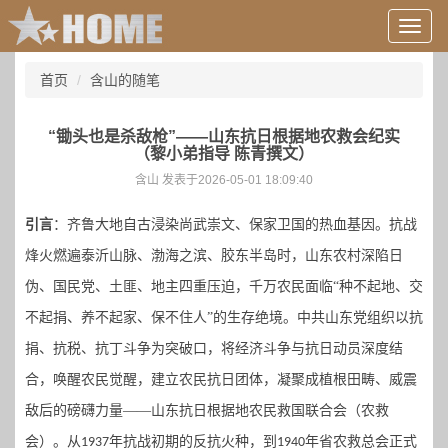
用
户
信
首页
含山的随笔
息/
登
录
“锄头也是杀敌枪”——山东抗日根据地农救会纪实
等
（黎小弟指导 陈青撰文）
含山 发表于2026-05-01 18:09:40
引言
：齐鲁大地自古浸染尚武崇文、保家卫国的热血基因。抗战
烽火燃遍泰沂山脉、渤海之滨、胶东半岛时，山东农村深陷日
伪、国民党、土匪、地主四重压迫，千万农民面临
“种不起地、交
不起捐、养不起家、保不住人”的生存绝境。中共山东党组织以抗
捐、抗税、抗丁斗争为突破口，将经济斗争与抗日动员深度结
合，唤醒农民觉醒，建立农民抗日团体，凝聚成植根田畴、威震
敌后的磅礴力量——山东抗日根据地农民救国联合会（农救
会）。从
年抗战初期的反抗火种，到
年省农救总会正式
1937
1940