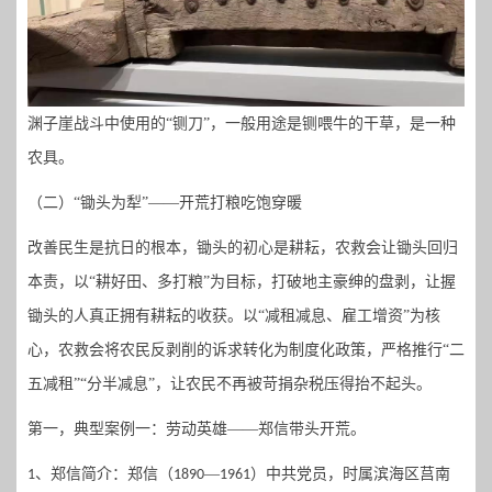
渊子崖战斗中使用的
“铡刀”，一般用途是铡喂牛的干草，是一种
农具。
（二）
“
锄头为犁
”——
开荒
打粮吃饱穿暖
改善民生是抗日的根本，锄头的初心是耕耘，农救会让锄头回归
本责，以
“耕好田、多打粮”为目标，打破地主豪绅的盘剥，让握
锄头的人真正拥有耕耘的收获。以“减租减息、雇工增资”为核
心，农救会将农民反剥削的诉求转化为制度化政策，严格推行“二
五减租”“分半减息”，让农民不再被苛捐杂税压得抬不起头。
第一，典型案例一：
劳动英雄
——
郑信带头开荒
。
、郑信简介：
郑信（
—
）中共党员，时属滨海区莒南
1
1890
1961