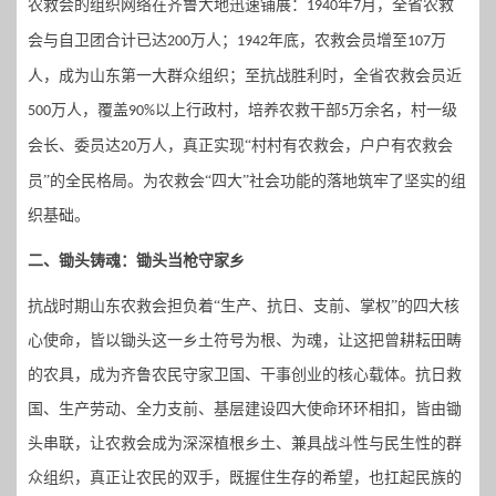
农救会的组织网络在齐鲁大地迅速铺展：
年
月，全省农救
1940
7
会与自卫团合计已达
万人；
年底，农救会员增至
万
200
1942
107
人，成为山东第一大群众组织；至抗战胜利时，全省农救会员近
万人，覆盖
以上行政村，培养农救干部
万余名，村一级
500
90%
5
会长、委员达
万人，真正实现“村村有农救会，户户有农救会
20
员”的全民格局。
为农救会
“四大”社会功能的落地筑牢了坚实的组
织基础。
二、
锄头铸魂：锄头当枪守家乡
抗战时期山东
农救会
担负着
“生产、抗日、支前、掌权”的
四大核
心使命，皆以锄头这一乡土符号为根、为魂，让这把曾耕耘田畴
的农具，成为齐鲁农民守家卫国、干事创业的核心载体。抗日救
国、生产劳动、全力支前、基层建设四大使命环环相扣，皆由锄
头串联，让农救会成为深深植根乡土、兼具战斗性与民生性的群
众组织，真正让农民的双手，既握住生存的希望，也扛起民族的