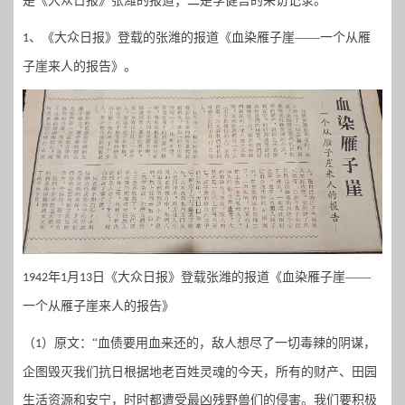
是《大众日报》张潍的报道；二是李健吾的采访记录。
、《大众日报》登载的张潍的报道《血染雁子崖——一个从雁
1
子崖来人的报告》。
年
月
日《大众日报》登载张潍的报道《血染雁子崖——
1942
1
13
一个从雁子崖来人的报告》
（
）原文：“
血债要用血来还的，敌人想尽了一切毒辣的阴谋，
1
企图毁灭我们抗日根据地老百姓灵魂的今天，所有的财产、田园
生活资源和安宁，时时都遭受最凶残野兽们的侵害。我们要积极